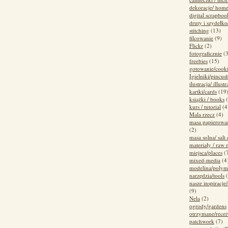
dekoracje/ home
digital scrapboo
druty i szydełko
stitching
(13)
filcowanie
(9)
Flickr
(2)
fotograficznie
(
freebies
(15)
gotowanie/cook
Igielniki/pincus
ilustracja/ illustr
kartki/cards
(19
książki / books
kurs / tutorial
(4
Mala rzecz
(4)
masa papierowa
(2)
masa solna/ salt
materiały / raw 
miejsca/places
(
mixed-media
(4
modelina/polym
narzędzia/tools
nasze inspiracje/
(9)
Nela
(2)
ogrody/gardens
otrzymane/recei
patchwork
(7)