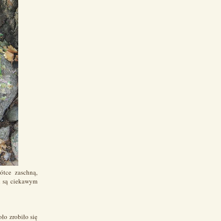
ótce zaschną,
al są ciekawym
ło zrobiło się