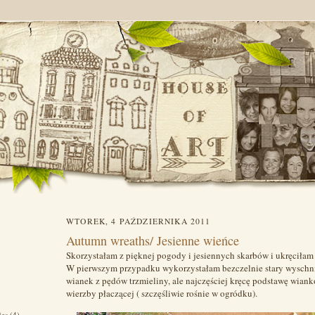
WTOREK, 4 PAŹDZIERNIKA 2011
Autumn wreaths/ Jesienne wieńce
Skorzystałam z pięknej pogody i jesiennych skarbów i ukręciłam
W pierwszym przypadku wykorzystałam bezczelnie stary wyschni
wianek z pędów trzmieliny, ale najczęściej kręcę podstawę wiank
wierzby płaczącej ( szczęśliwie rośnie w ogródku).
ies
(4)