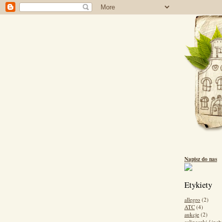
Napisz do nas
Etykiety
allegro
(2)
ATC
(4)
aukcje
(2)
calineczki / inch