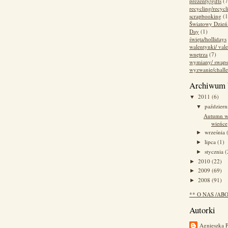
prezenty/gifts
(7
recycling/recycl
scrapbooking
(1
Światowy Dzień
Day
(1)
święta/hollidays
walentynki/ vale
wnętrza
(7)
wymiany/ swaps
wyzwanie/chall
Archiwum 
2011
(6)
▼
paździer
▼
Autumn wr
wieńce
września
►
lipca
(1)
►
stycznia
(
►
2010
(22)
►
2009
(69)
►
2008
(91)
►
** O NAS /AB
Autorki
Agnieszka 