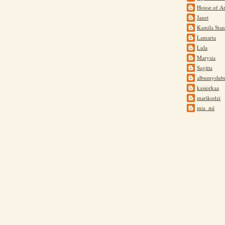
House of Ar
Janet
Kamila Stan
Lamarta
Lula
Marysia
Sagitta
albumyslub
kasiorkaa
marikodzi
mia_mi