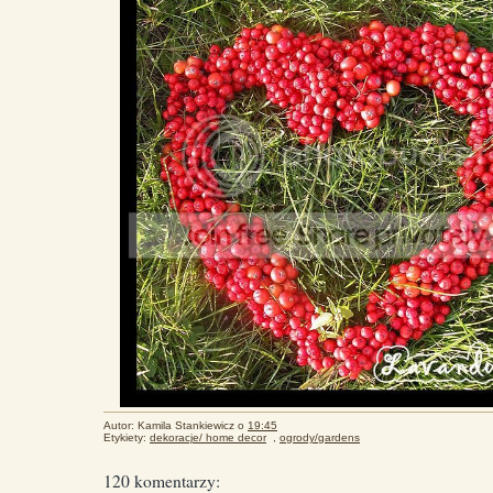
Autor:
Kamila Stankiewicz
o
19:45
Etykiety:
dekoracje/ home decor
,
ogrody/gardens
120 komentarzy: