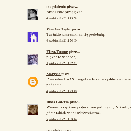
magdalenia
pisze...
Absolutnie przepiękne!
4 października 2011 19:58
Wiesław Zięba
pisze...
Też takie wianuszki mi się podobają.
4 października 2011 20:00
Eliza/Tuome
pisze...
piękne te wieńce :)
4 października 2011 22:44
Marysia
pisze...
Przecudne Lav! Szczegolnie to serce i jabluszkowe mi
podobaja.
4 października 2011 23:40
Ruda Galeria
pisze...
Wieniec z rajskimi jabłuszkami jest piękny. Szkoda, 
gdzie takich wianuszków wieszać.
5 października 2011 08:44
paauliska
pisze...