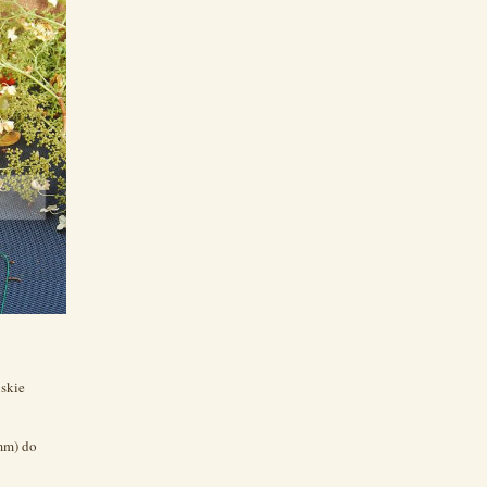
jskie
mm) do