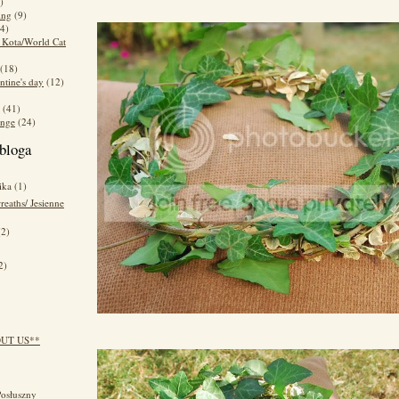
)
ing
(9)
4)
 Kota/World Cat
(18)
ntine's day
(12)
(41)
enge
(24)
bloga
nika
(1)
eaths/ Jesienne
(2)
2)
OUT US**
Posłuszny