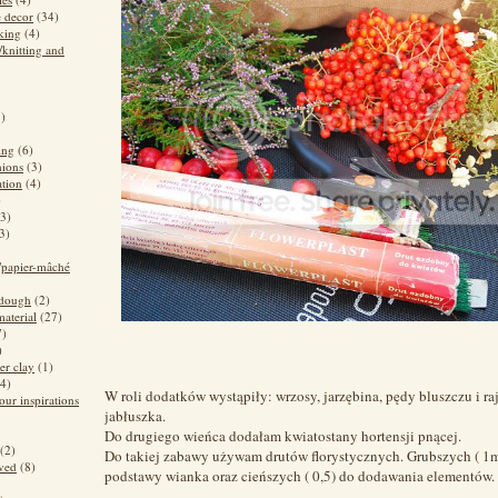
 decor
(34)
king
(4)
/knitting and
3)
ing
(6)
hions
(3)
ation
(4)
)
(3)
3)
/papier-mâché
 dough
(2)
material
(27)
7)
)
er clay
(1)
(4)
W roli dodatków wystąpiły: wrzosy, jarzębina, pędy bluszczu i ra
our inspirations
jabłuszka.
Do drugiego wieńca dodałam kwiatostany hortensji pnącej.
(2)
Do takiej zabawy używam drutów florystycznych. Grubszych ( 1
ved
(8)
podstawy wianka oraz cieńszych ( 0,5) do dodawania elementów.