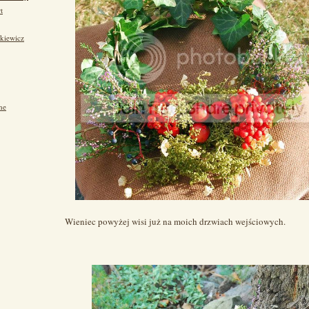
t
kiewicz
ne
Wieniec powyżej wisi już na moich drzwiach wejściowych.