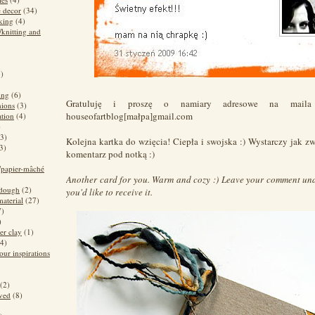
 decor
(34)
king
(4)
/knitting and
3)
ing
(6)
Gratuluję i proszę o namiary adresowe na maila
hions
(3)
houseofartblog[małpa]gmail.com
ation
(4)
)
(3)
Kolejna kartka do wzięcia! Ciepła i swojska :) Wystarczy jak z
3)
komentarz pod notką :)
/papier-mâché
Another card for you. Warm and cozy :) Leave your comment unde
 dough
(2)
you'd like to receive it.
material
(27)
7)
)
er clay
(1)
(4)
our inspirations
(2)
ved
(8)