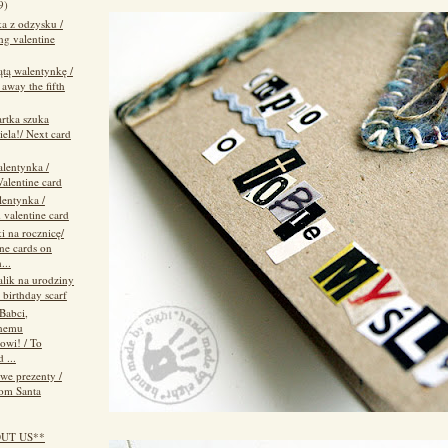
9)
a z odzysku /
ng valentine
tą walentynkę /
away the fifth
artka szuka
iela!/ Next card
alentynka /
Valentine card
entynka /
 valentine card
i na rocznicę/
ne cards on
...
alik na urodziny
y birthday scarf
Babci,
nemu
owi! / To
 ...
we prezenty /
rom Santa
OUT US**