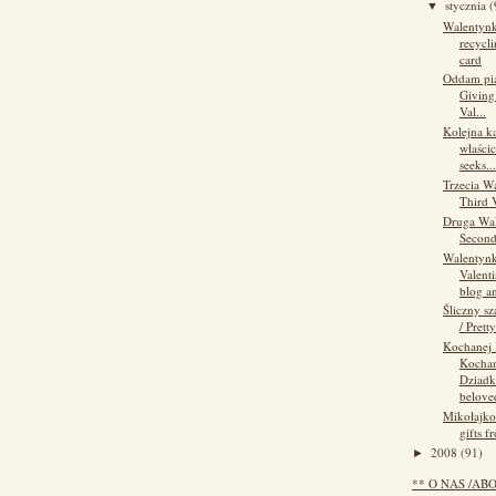
stycznia
(
▼
Walentynk
recycli
card
Oddam pią
Giving 
Val...
Kolejna k
właścic
seeks...
Trzecia W
Third 
Druga Wal
Second
Walentynk
Valenti
blog an
Śliczny sz
/ Prett
Kochanej 
Kocha
Dziadk
beloved
Mikołajko
gifts f
2008
(91)
►
** O NAS /AB