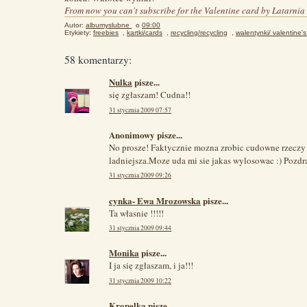
From now you can't subscribe for the Valentine card by Latarnia
Autor:
albumyslubne
o
09:00
Etykiety:
freebies
,
kartki/cards
,
recycling/recycling
,
walentynki/ valentine'
58 komentarzy:
Nulka
pisze...
się zgłaszam! Cudna!!
31 stycznia 2009 07:57
Anonimowy pisze...
No prosze! Faktycznie mozna zrobic cudowne rzeczy 
ladniejsza.Moze uda mi sie jakas wylosowac :) Pozd
31 stycznia 2009 09:26
cynka- Ewa Mrozowska
pisze...
Ta własnie !!!!!
31 stycznia 2009 09:44
Monika
pisze...
I ja się zgłaszam, i ja!!!
31 stycznia 2009 10:22
Kropelka
pisze...