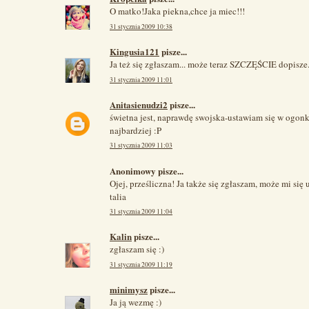
O matko!Jaka piekna,chce ja miec!!!
31 stycznia 2009 10:38
Kingusia121
pisze...
Ja też się zgłaszam... może teraz SZCZĘŚCIE dopisze
31 stycznia 2009 11:01
Anitasienudzi2
pisze...
świetna jest, naprawdę swojska-ustawiam się w ogonk
najbardziej :P
31 stycznia 2009 11:03
Anonimowy pisze...
Ojej, prześliczna! Ja także się zgłaszam, może mi się u
talia
31 stycznia 2009 11:04
Kalin
pisze...
zgłaszam się :)
31 stycznia 2009 11:19
minimysz
pisze...
Ja ją wezmę :)