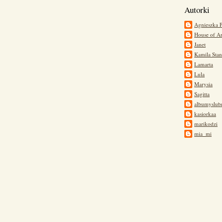
Autorki
Agnieszka 
House of Ar
Janet
Kamila Stan
Lamarta
Lula
Marysia
Sagitta
albumyslub
kasiorkaa
marikodzi
mia_mi