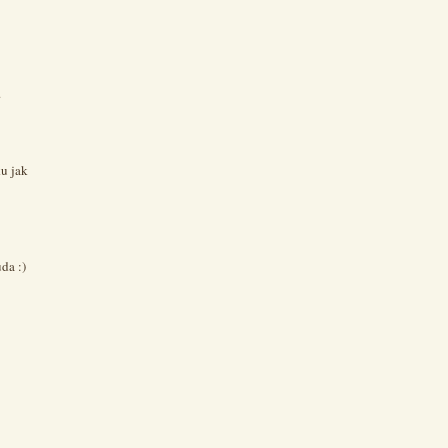
.
u jak
da :)