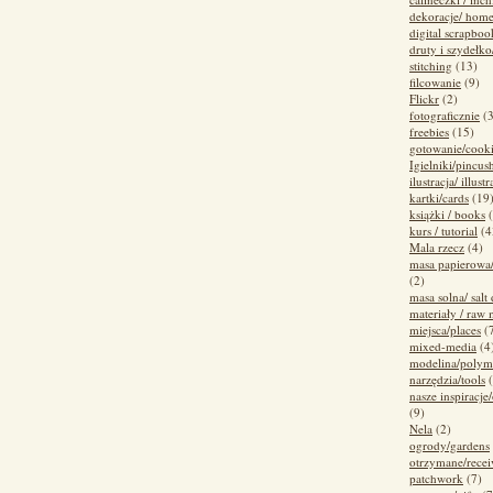
dekoracje/ home
digital scrapboo
druty i szydełko
stitching
(13)
filcowanie
(9)
Flickr
(2)
fotograficznie
(
freebies
(15)
gotowanie/cook
Igielniki/pincus
ilustracja/ illustr
kartki/cards
(19
książki / books
kurs / tutorial
(4
Mala rzecz
(4)
masa papierowa
(2)
masa solna/ salt
materiały / raw 
miejsca/places
(
mixed-media
(4
modelina/polym
narzędzia/tools
nasze inspiracje/
(9)
Nela
(2)
ogrody/gardens
otrzymane/recei
patchwork
(7)