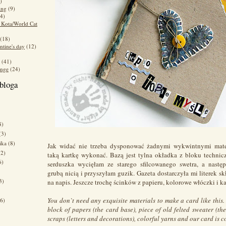
)
ing
(9)
4)
 Kota/World Cat
(18)
ntine's day
(12)
(41)
enge
(24)
bloga
8)
(3)
nika
(8)
Jak widać nie trzeba dysponować żadnymi wykwintnymi mate
(2)
taką kartkę wykonać. Bazą jest tylna okładka z bloku techni
6)
serduszka wycięłam ze starego sfilcowanego swetra, a nastę
grubą nicią i przyszyłam guzik. Gazeta dostarczyła mi literek sk
3)
na napis. Jeszcze trochę ścinków z papieru, kolorowe włóczki i ka
You don`t need any exquisite materials to make a card like this.
(6)
block of papers (the card base), piece of old felted sweater (the
scraps (letters and decorations), colorful yarns and our card is c
)