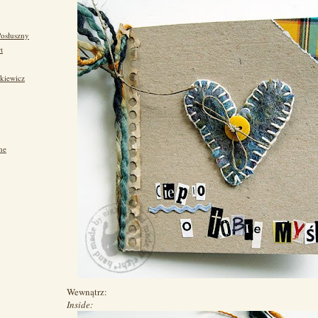
Posłuszny
t
kiewicz
ne
Wewnątrz:
Inside: