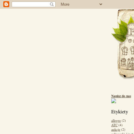
Napisz do nas
Etykiety
allegro
(2)
ATC
(4)
aukcje
(2)
calineczki / inch