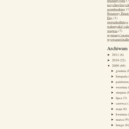
prezenty/gifts
(7
recycling/recycl
scrapbooking
(1
Światowy Dzień
Day
(1)
święta/hollidays
walentynki/ vale
wnętrza
(7)
wymiany/ swaps
wyzwanie/chall
Archiwum 
2011
(6)
►
2010
(22)
►
2009
(69)
▼
grudnia
(
►
listopada
►
paździer
►
września
►
sierpnia
(
►
lipca
(3)
►
czerwca
(
►
maja
(6)
►
kwietnia
►
marca
(9)
►
lutego
(6
►