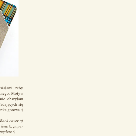
riałami, żeby
cznego. Motyw
pnie obszyłam
ładających się
rtka gotowa :)
 Back cover of
 heart), paper
omplete :)