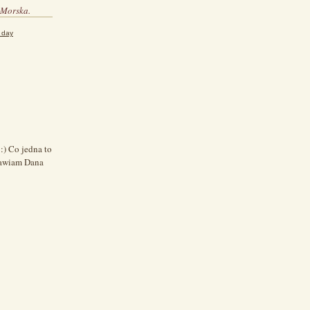
 Morska.
s day
:) Co jedna to
rawiam Dana